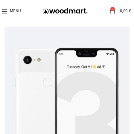
0
MENU
0,00
€