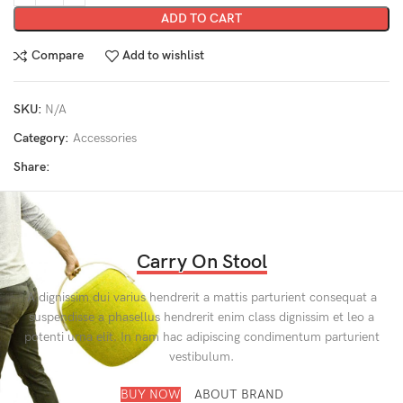
ADD TO CART
Compare
Add to wishlist
SKU:
N/A
Category:
Accessories
Share:
Carry On Stool
A dignissim dui varius hendrerit a mattis parturient consequat a
suspendisse a phasellus hendrerit enim class dignissim et leo a
potenti urna elit. In nam hac adipiscing condimentum parturient
vestibulum.
BUY NOW
ABOUT BRAND