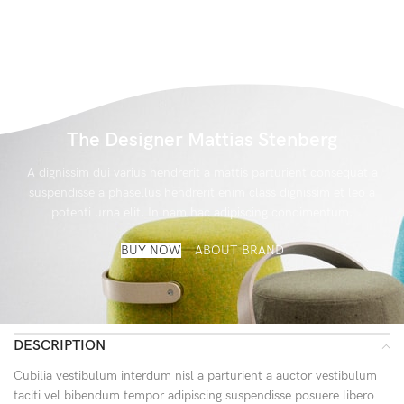
The Designer Mattias Stenberg
A dignissim dui varius hendrerit a mattis parturient consequat a
suspendisse a phasellus hendrerit enim class dignissim et leo a
potenti urna elit. In nam hac adipiscing condimentum.
BUY NOW
ABOUT BRAND
DESCRIPTION
Cubilia vestibulum interdum nisl a parturient a auctor vestibulum
taciti vel bibendum tempor adipiscing suspendisse posuere libero