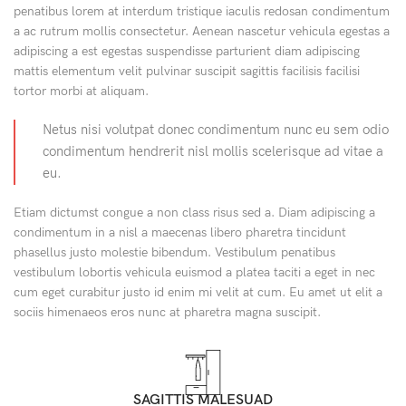
penatibus lorem at interdum tristique iaculis redosan condimentum
a ac rutrum mollis consectetur. Aenean nascetur vehicula egestas a
adipiscing a est egestas suspendisse parturient diam adipiscing
mattis elementum velit pulvinar suscipit sagittis facilisis facilisi
tortor morbi at aliquam.
Netus nisi volutpat donec condimentum nunc eu sem odio
condimentum hendrerit nisl mollis scelerisque ad vitae a
eu.
Etiam dictumst congue a non class risus sed a. Diam adipiscing a
condimentum in a nisl a maecenas libero pharetra tincidunt
phasellus justo molestie bibendum. Vestibulum penatibus
vestibulum lobortis vehicula euismod a platea taciti a eget in nec
cum eget curabitur justo id enim mi velit at cum. Eu amet ut elit a
sociis himenaeos eros nunc at pharetra magna suscipit.
SAGITTIS MALESUAD